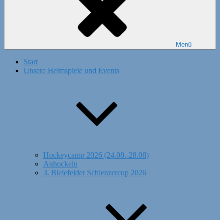
Menü
Start
Unsere Heimspiele und Events
Hockeycamp 2026 (24.08.-28.08)
Anhockeln
3. Bielefelder Schlenzercup 2026