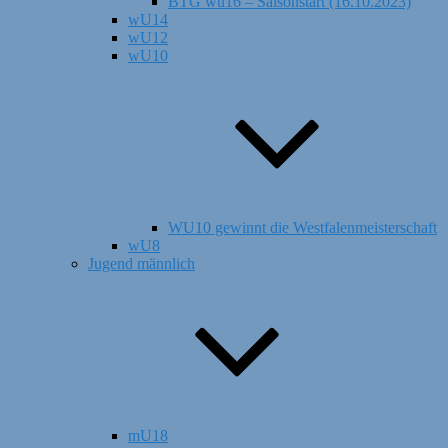
BTG wu16 – Saisonstart (16.10.2023)
wU14
wU12
wU10
WU10 gewinnt die Westfalenmeisterschaft
wU8
Jugend männlich
mU18