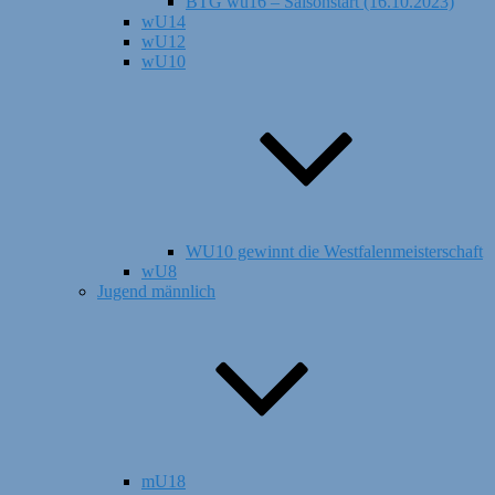
BTG wu16 – Saisonstart (16.10.2023)
wU14
wU12
wU10
WU10 gewinnt die Westfalenmeisterschaft
wU8
Jugend männlich
mU18