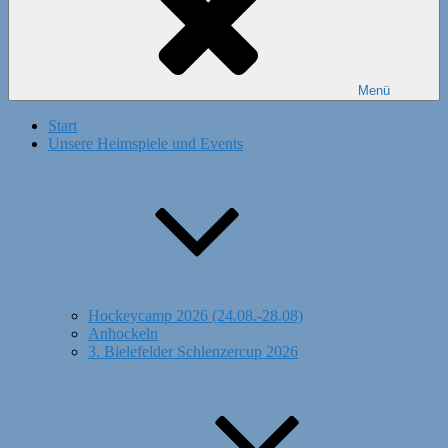
Menü
Start
Unsere Heimspiele und Events
Hockeycamp 2026 (24.08.-28.08)
Anhockeln
3. Bielefelder Schlenzercup 2026