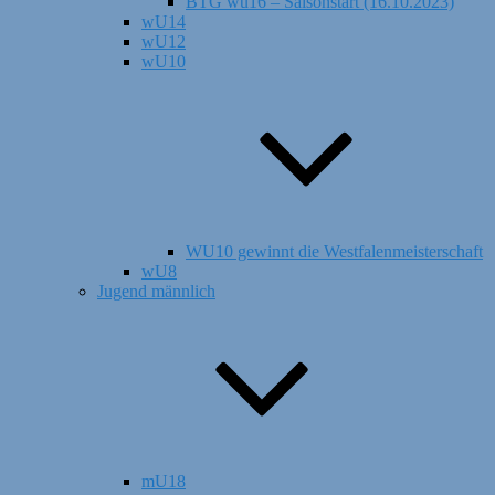
BTG wu16 – Saisonstart (16.10.2023)
wU14
wU12
wU10
WU10 gewinnt die Westfalenmeisterschaft
wU8
Jugend männlich
mU18