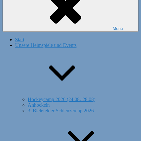
Menü
Start
Unsere Heimspiele und Events
Hockeycamp 2026 (24.08.-28.08)
Anhockeln
3. Bielefelder Schlenzercup 2026