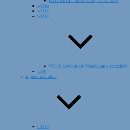
BTG wu16 – Saisonstart (16.10.2023)
wU14
wU12
wU10
WU10 gewinnt die Westfalenmeisterschaft
wU8
Jugend männlich
mU18