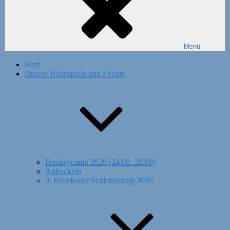
Menü
Start
Unsere Heimspiele und Events
Hockeycamp 2026 (24.08.-28.08)
Anhockeln
3. Bielefelder Schlenzercup 2026