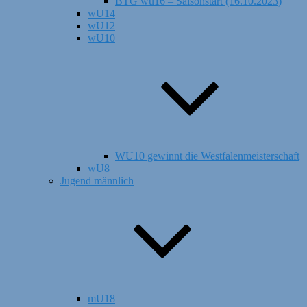
BTG wu16 – Saisonstart (16.10.2023)
wU14
wU12
wU10
WU10 gewinnt die Westfalenmeisterschaft
wU8
Jugend männlich
mU18