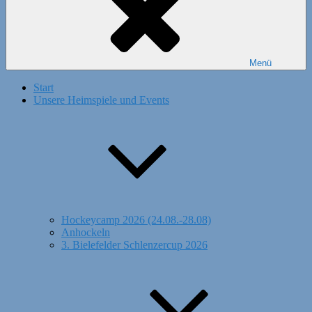
Menü
Start
Unsere Heimspiele und Events
Hockeycamp 2026 (24.08.-28.08)
Anhockeln
3. Bielefelder Schlenzercup 2026