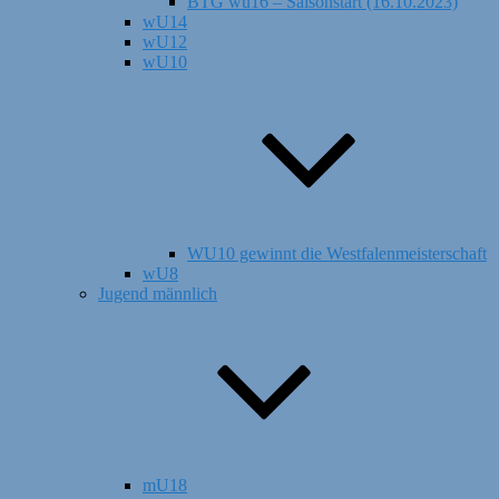
BTG wu16 – Saisonstart (16.10.2023)
wU14
wU12
wU10
WU10 gewinnt die Westfalenmeisterschaft
wU8
Jugend männlich
mU18