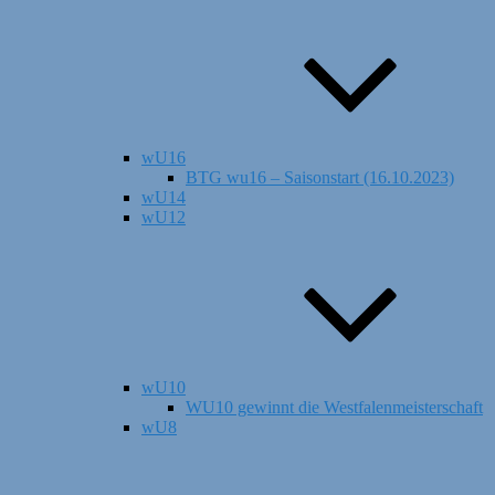
wU16
BTG wu16 – Saisonstart (16.10.2023)
wU14
wU12
wU10
WU10 gewinnt die Westfalenmeisterschaft
wU8