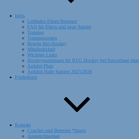
Infos
Leitfaden Eltern Betreuer
FAQ für Eltern und neue Spieler
Training
Trainingszeiten
Regeln fürs Hockey
Mitgliedschaft
Wichtige Links
Hockeyausrüstung für BTG Hockey bei Soccerbase jetzt
Anfahrt Platz
Anfahrt Halle Saision 2025/2026
Förderkreis
Kontakt
Coaches und Betreuer *Innen
Ansprechpartner